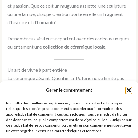
et passion. Que ce soit un mug, une assiette, une sculpture
ou une lampe, chaque création porte en elle un fragment
d’histoire et d’humanité.
De nombreux visiteurs repartent avec des cadeaux uniques,
ou entament une
collection de céramique locale
.
Un art de vivre à part entière
La céramique à Saint-Quentin-la-Poterie ne se limite pas
aux ateliers. Elle s’invite dans les restaurants, les maisons
Gérer le consentement
d’hôtes, les boutiques… Le village entier vit au rythme de
cette matière noble. Les habitants en sont fiers, les artistes
Pour offrir les meilleures expériences, nous utilisons des technologies
telles que les cookies pour stocker et/ou accéder aux informations des
en font leur moteur, et les visiteurs en tombent amoureux.
appareils. Le fait de consentir à ces technologies nous permettra de traiter
des données telles que le comportement de navigation ou les ID uniques sur
ce site. Le fait de ne pas consentir ou de retirer son consentement peut avoir
Découvrir où dormir à Saint-Quentin-la-Poterie
un effet négatif sur certaines caractéristiques et fonctions.